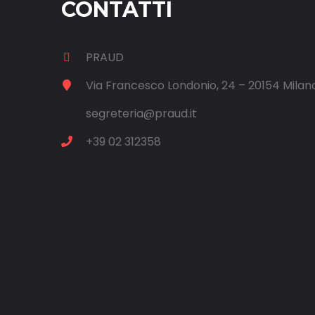
CONTATTI
PRAUD
Via Francesco Londonio, 24 – 20154 Milan
segreteria@praud.it
+39 02 312358