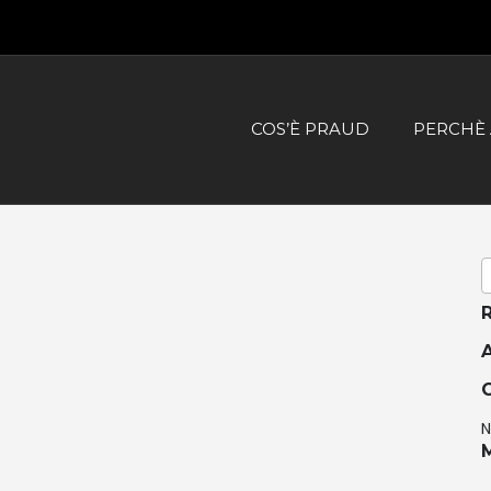
COS’È PRAUD
PERCHÈ 
N