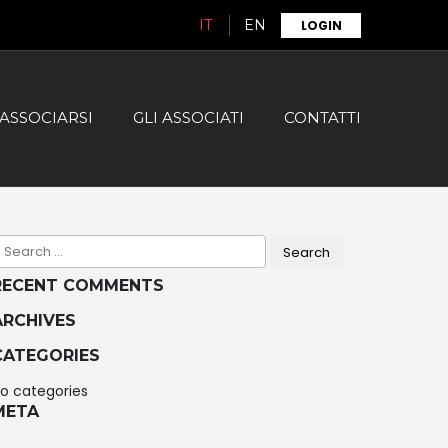
IT
EN
LOGIN
ASSOCIARSI
GLI ASSOCIATI
CONTATTI
RECENT COMMENTS
ARCHIVES
CATEGORIES
o categories
META