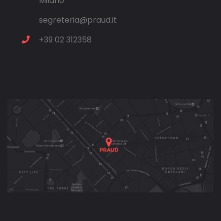
Milano
segreteria@praud.it
+39 02 312358